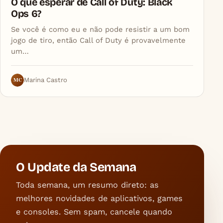
O que esperar de Call of Duty: Black
Ops 6?
Se você é como eu e não pode resistir a um bom
jogo de tiro, então Call of Duty é provavelmente
um…
MC
Marina Castro
O Update da Semana
Toda semana, um resumo direto: as
melhores novidades de aplicativos, games
e consoles. Sem spam, cancele quando