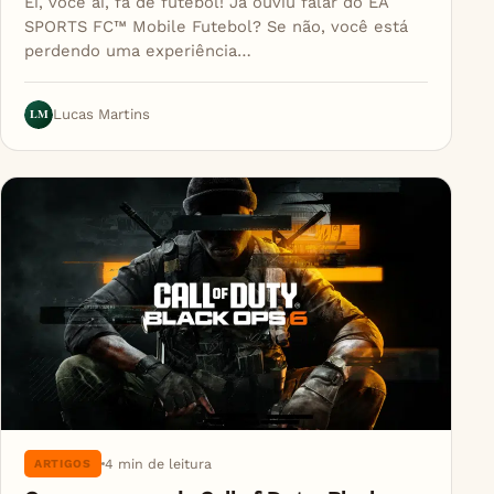
Ei, você aí, fã de futebol! Já ouviu falar do EA
SPORTS FC™ Mobile Futebol? Se não, você está
perdendo uma experiência…
LM
Lucas Martins
4 min de leitura
ARTIGOS