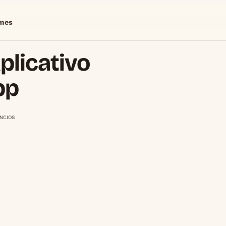
mes
plicativo
pp
NCIOS