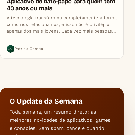
Aplicativo de bate-papo para quem tem
40 anos ou mais
A tecnologia transformou completamente a forma
como nos relacionamos, e isso não é privilégio
apenas dos mais jovens. Cada vez mais pessoas…
PG
Patrícia Gomes
O Update da Semana
Toda semana, um resumo direto: as
melhores novidades de aplicativos, games
e consoles. Sem spam, cancele quando