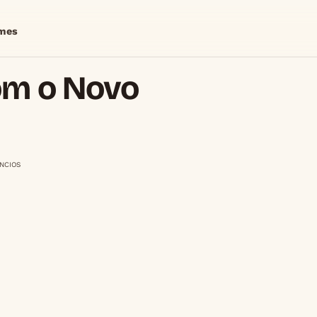
mes
om o Novo
NCIOS