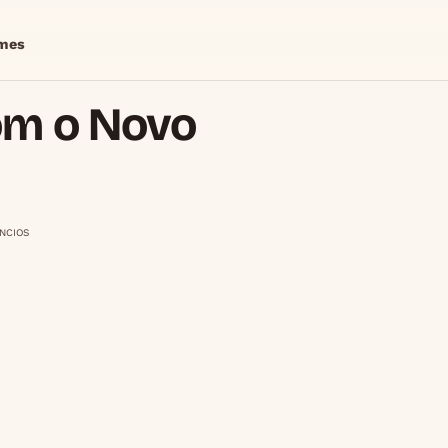
mes
om o Novo
NCIOS