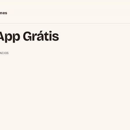
mes
App Grátis
NCIOS