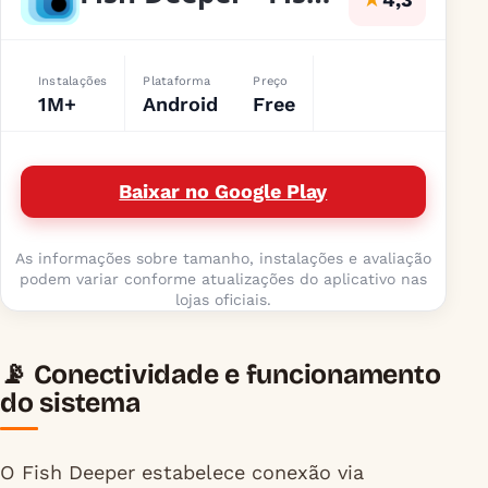
Instalações
Plataforma
Preço
1M+
Android
Free
Baixar no Google Play
As informações sobre tamanho, instalações e avaliação
podem variar conforme atualizações do aplicativo nas
lojas oficiais.
📡 Conectividade e funcionamento
do sistema
O Fish Deeper estabelece conexão via