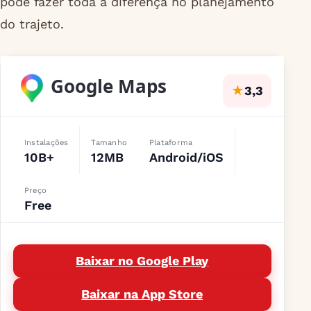
pode fazer toda a diferença no planejamento
do trajeto.
Google Maps
★
3,3
Instalações
Tamanho
Plataforma
10B+
12MB
Android/iOS
Preço
Free
Baixar no Google Play
Baixar na App Store