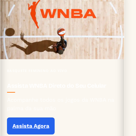
BASQUETE FEMININO AO VIVO
Assista WNBA Direto do Seu Celular
Acompanhe todos os jogos da WNBA na
palma da sua mão
Assista Agora