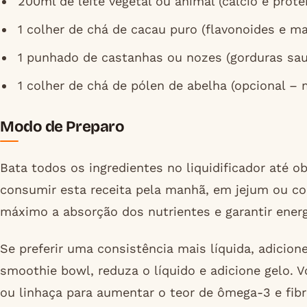
200ml de leite vegetal ou animal (cálcio e prote
1 colher de chá de cacau puro (flavonoides e m
1 punhado de castanhas ou nozes (gorduras saud
1 colher de chá de pólen de abelha (opcional – 
Modo de Preparo
Bata todos os ingredientes no liquidificador até 
consumir esta receita pela manhã, em jejum ou co
máximo a absorção dos nutrientes e garantir energ
Se preferir uma consistência mais líquida, adicion
smoothie bowl, reduza o líquido e adicione gelo.
ou linhaça para aumentar o teor de ômega-3 e fibr