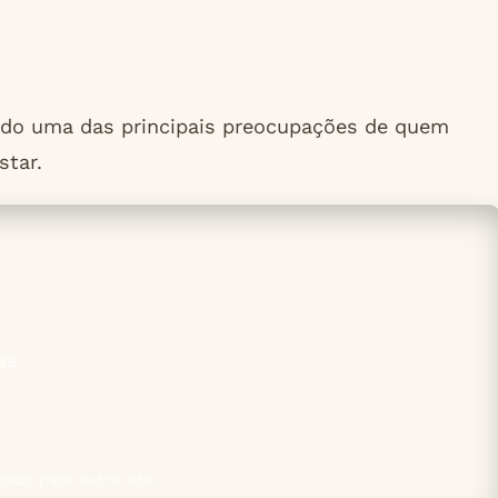
nado uma das principais preocupações de quem
star.
as
nado para outro site.