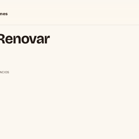
mes
 Renovar
NCIOS