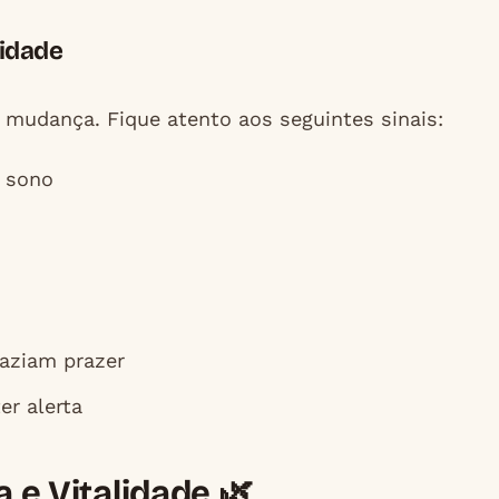
lidade
 mudança. Fique atento aos seguintes sinais:
 sono
raziam prazer
er alerta
a e Vitalidade 🌿