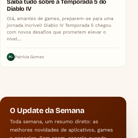
Saiba tudo sobre a Temporada 5 do
Diablo IV
Olá, amantes de games, preparem-se para uma
jornada incrível! Diablo IV Temporada 5 chegou
com novos desafios que prometem elevar o
nível…
PG
Patrícia Gomes
O Update da Semana
Toda semana, um resumo direto: as
melhores novidades de aplicativos, games