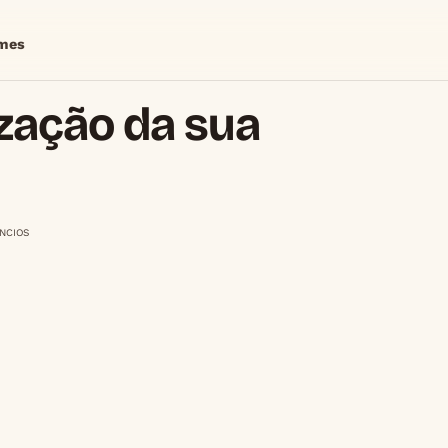
mes
ização da sua
NCIOS