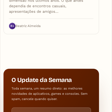
dimensão nos últimos anos. O que antes
dependia de encontros casuais,
apresentações de amigos…
BA
Beatriz Almeida
O Update da Semana
Toda semana, um resumo direto: as melhores
novidades de aplicativos, games e consoles. Sem
spam, cancele quando quiser.
Endereço de e-mail