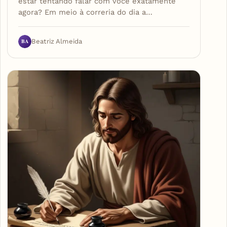
estar tentando falar com você exatamente
agora? Em meio à correria do dia a…
BA
Beatriz Almeida