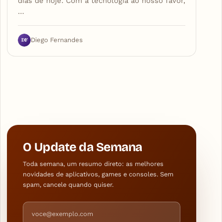
dias de hoje. Com a tecnologia ao nosso favor,
…
DF
Diego Fernandes
O Update da Semana
Toda semana, um resumo direto: as melhores
novidades de aplicativos, games e consoles. Sem
spam, cancele quando quiser.
Endereço de e-mail