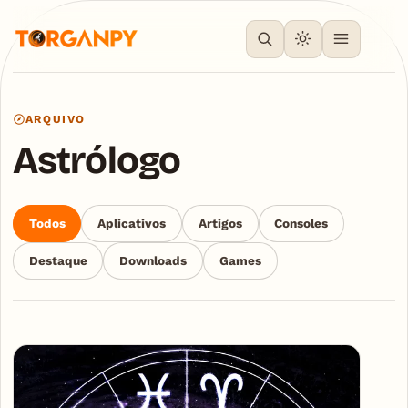
ARQUIVO
Astrólogo
Todos
Aplicativos
Artigos
Consoles
Destaque
Downloads
Games
Articles