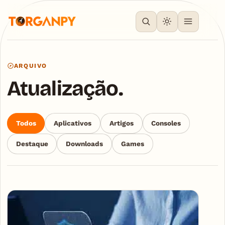
ARQUIVO
Atualização.
Todos
Aplicativos
Artigos
Consoles
Destaque
Downloads
Games
Articles