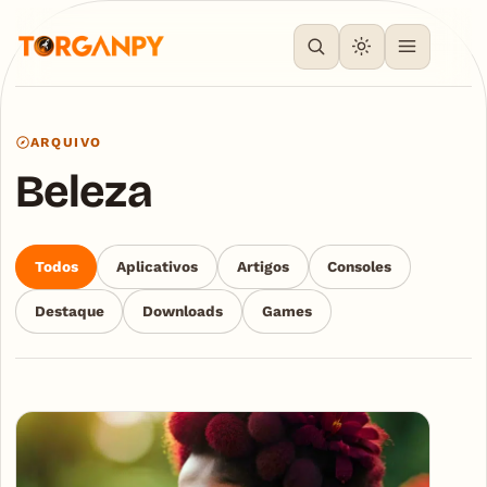
ARQUIVO
Beleza
Todos
Aplicativos
Artigos
Consoles
Destaque
Downloads
Games
Articles