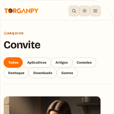
ARQUIVO
Convite
Todos
Aplicativos
Artigos
Consoles
Destaque
Downloads
Games
Articles