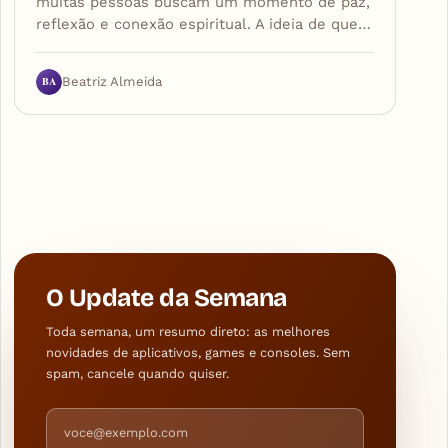
muitas pessoas buscam um momento de paz,
reflexão e conexão espiritual. A ideia de que…
BA
Beatriz Almeida
O Update da Semana
Toda semana, um resumo direto: as melhores
novidades de aplicativos, games e consoles. Sem
spam, cancele quando quiser.
Endereço de e-mail