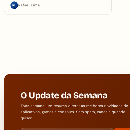
RL
Rafael Lima
O Update da Semana
Toda semana, um resumo direto: as melhores novidades de
aplicativos, games e consoles. Sem spam, cancele quando
quiser.