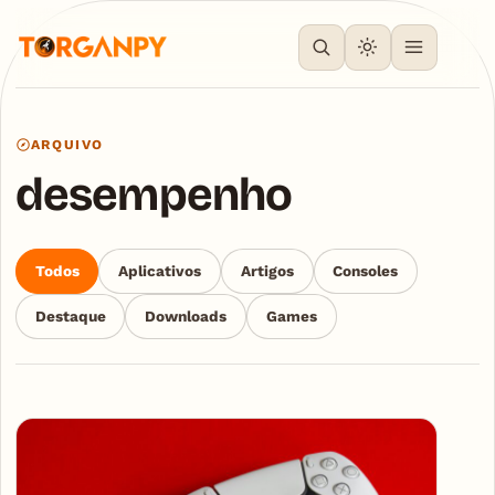
ARQUIVO
desempenho
Todos
Aplicativos
Artigos
Consoles
Destaque
Downloads
Games
Articles