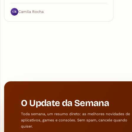
CR
Camila Rocha
O Update da Semana
Toda semana, um resumo direto: as melhores novidades de
aplicativos, games e consoles. Sem spam, cancele quando
quiser.