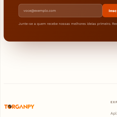
Endereço de e-mail
Insc
Junte-se a quem recebe nossas melhores ideias primeiro. Re
EX
Apl