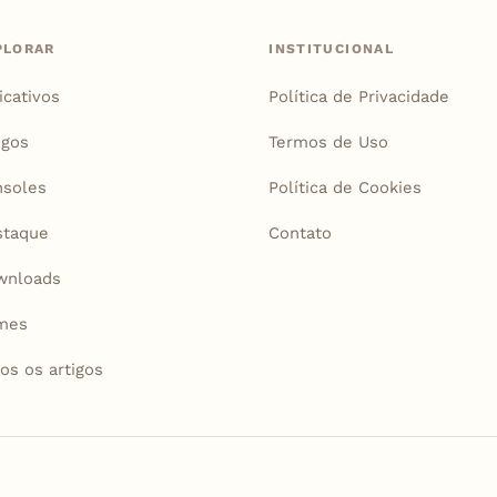
PLORAR
INSTITUCIONAL
icativos
Política de Privacidade
igos
Termos de Uso
soles
Política de Cookies
staque
Contato
wnloads
mes
os os artigos