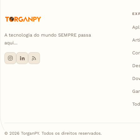
EX
Apl
A tecnologia do mundo SEMPRE passa
Art
aqui...
Con
De
Do
Ga
Tod
©
2026
TorganPY. Todos os direitos reservados.