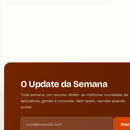
O Update da Semana
Toda semana, um resumo direto: as melhores novidades de
aplicativos, games e consoles. Sem spam, cancele quando
quiser.
Endereço de e-mail
Insc