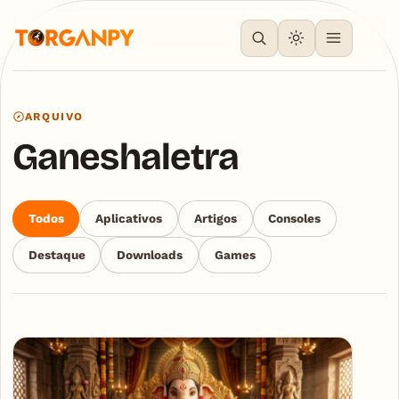
ARQUIVO
Ganeshaletra
Todos
Aplicativos
Artigos
Consoles
Destaque
Downloads
Games
Articles