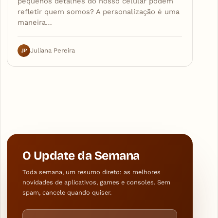
pequenos detalhes do nosso celular podem
refletir quem somos? A personalização é uma
maneira…
JP
Juliana Pereira
O Update da Semana
Toda semana, um resumo direto: as melhores
novidades de aplicativos, games e consoles. Sem
spam, cancele quando quiser.
Endereço de e-mail