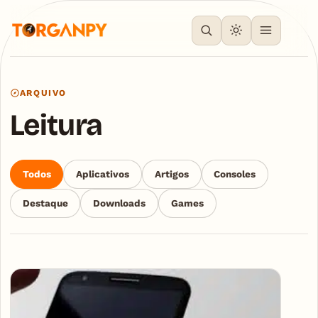
ARQUIVO
Leitura
Todos
Aplicativos
Artigos
Consoles
Destaque
Downloads
Games
Articles