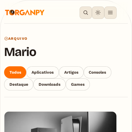
ARQUIVO
Mario
Todos
Aplicativos
Artigos
Consoles
Destaque
Downloads
Games
Articles