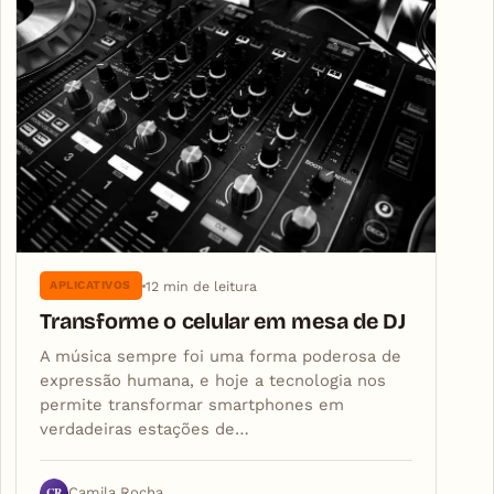
12 min de leitura
APLICATIVOS
Transforme o celular em mesa de DJ
A música sempre foi uma forma poderosa de
expressão humana, e hoje a tecnologia nos
permite transformar smartphones em
verdadeiras estações de…
CR
Camila Rocha