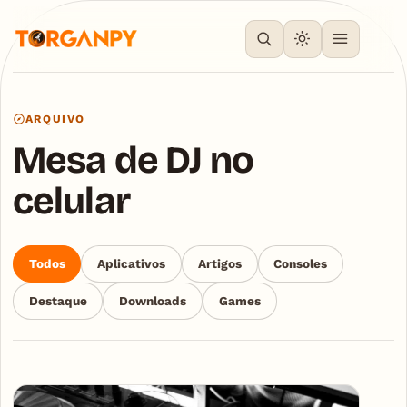
ARQUIVO
Mesa de DJ no
celular
Todos
Aplicativos
Artigos
Consoles
Destaque
Downloads
Games
Articles