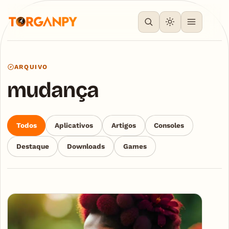
ARQUIVO
mudança
Todos
Aplicativos
Artigos
Consoles
Destaque
Downloads
Games
Articles