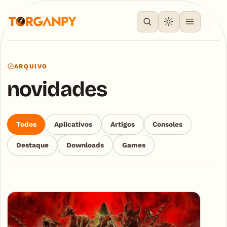
ARQUIVO
novidades
Todos
Aplicativos
Artigos
Consoles
Destaque
Downloads
Games
Articles