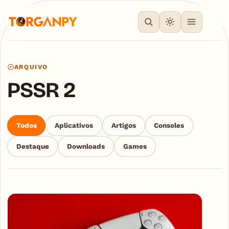
ARQUIVO
PSSR 2
Todos
Aplicativos
Artigos
Consoles
Destaque
Downloads
Games
Articles