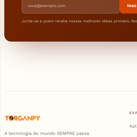
Endereço de e-mail
Insc
Junte-se a quem recebe nossas melhores ideias primeiro. Re
EX
Apl
A tecnologia do mundo SEMPRE passa