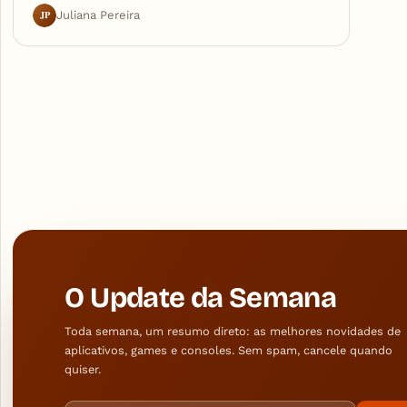
JP
Juliana Pereira
O Update da Semana
Toda semana, um resumo direto: as melhores novidades de
aplicativos, games e consoles. Sem spam, cancele quando
quiser.