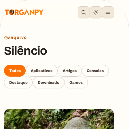
ARQUIVO
Silêncio
Todos
Aplicativos
Artigos
Consoles
Destaque
Downloads
Games
Articles