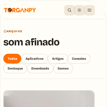
ARQUIVO
som afinado
Todos
Aplicativos
Artigos
Consoles
Destaque
Downloads
Games
Articles