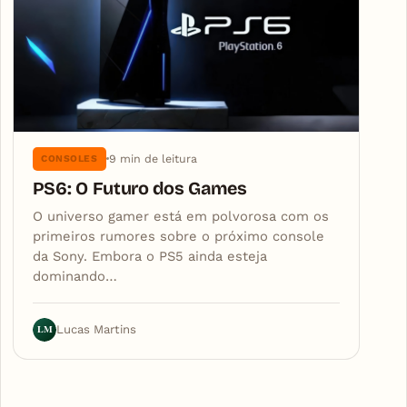
9 min de leitura
CONSOLES
PS6: O Futuro dos Games
O universo gamer está em polvorosa com os
primeiros rumores sobre o próximo console
da Sony. Embora o PS5 ainda esteja
dominando…
LM
Lucas Martins