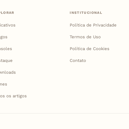
PLORAR
INSTITUCIONAL
icativos
Política de Privacidade
igos
Termos de Uso
soles
Política de Cookies
staque
Contato
wnloads
mes
os os artigos