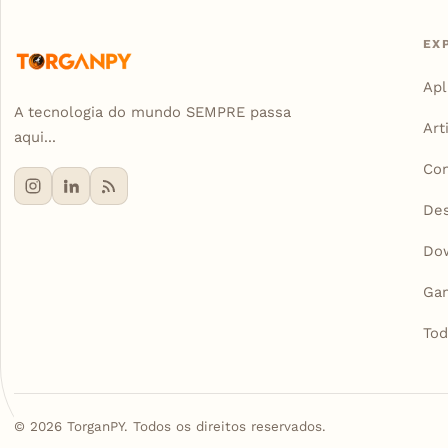
EX
Apl
A tecnologia do mundo SEMPRE passa
Art
aqui...
Con
De
Do
Ga
Tod
©
2026
TorganPY. Todos os direitos reservados.