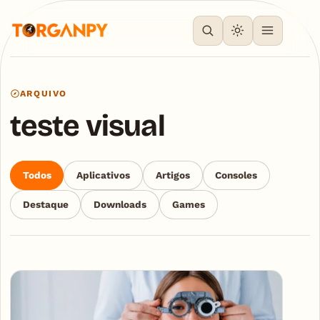
ARQUIVO
teste visual
Todos
Aplicativos
Artigos
Consoles
Destaque
Downloads
Games
Articles