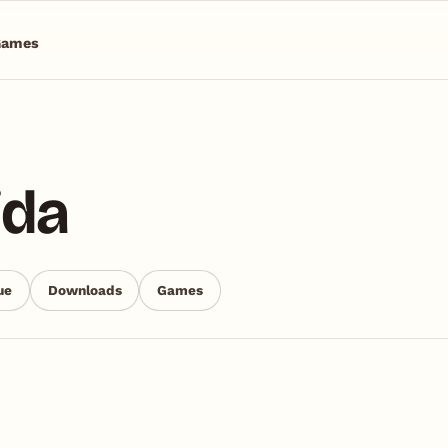
Games
ida
ue
Downloads
Games