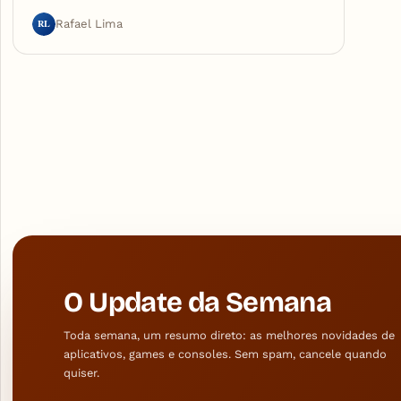
RL
Rafael Lima
O Update da Semana
Toda semana, um resumo direto: as melhores novidades de
aplicativos, games e consoles. Sem spam, cancele quando
quiser.