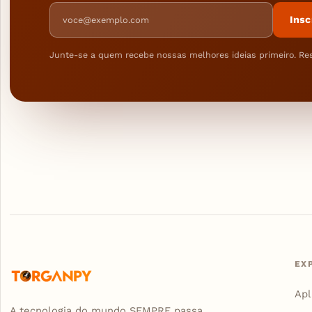
Endereço de e-mail
Insc
Junte-se a quem recebe nossas melhores ideias primeiro. Re
EX
Apl
A tecnologia do mundo SEMPRE passa