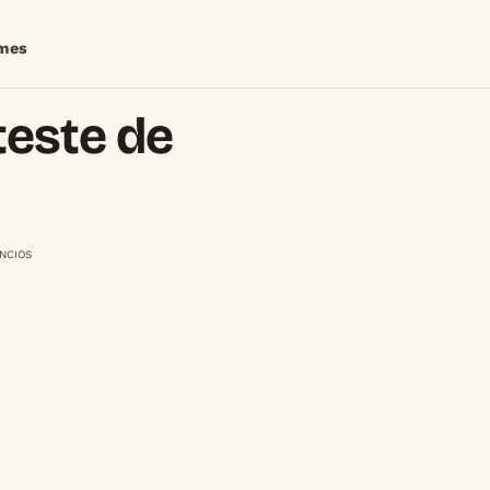
mes
teste de
NCIOS