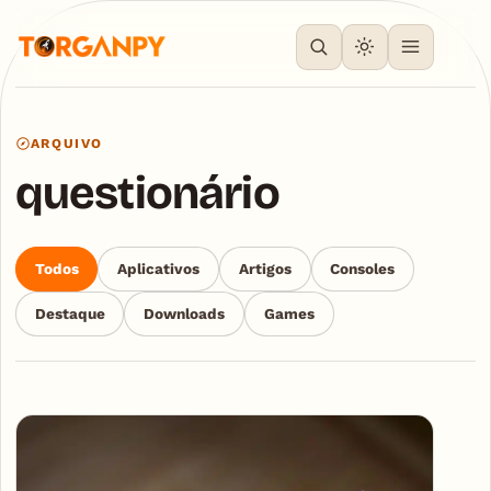
ARQUIVO
questionário
Todos
Aplicativos
Artigos
Consoles
Destaque
Downloads
Games
Articles