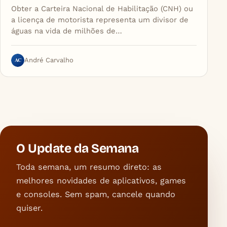
Obter a Carteira Nacional de Habilitação (CNH) ou
a licença de motorista representa um divisor de
águas na vida de milhões de…
AC
André Carvalho
O Update da Semana
Toda semana, um resumo direto: as
melhores novidades de aplicativos, games
e consoles. Sem spam, cancele quando
quiser.