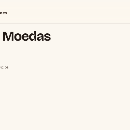
mes
e Moedas
NCIOS