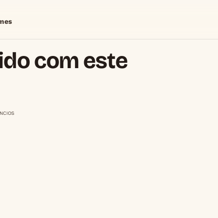
mes
ido com este
NCIOS