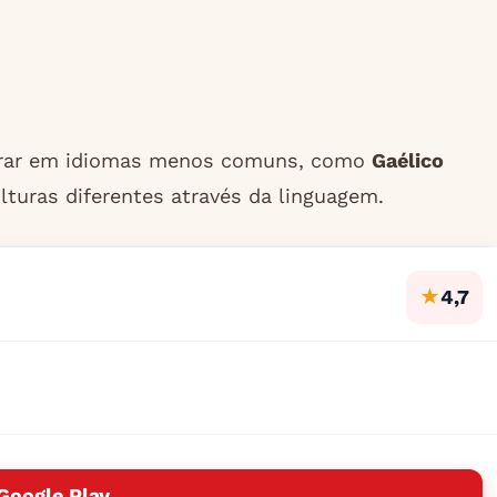
turar em idiomas menos comuns, como
Gaélico
lturas diferentes através da linguagem.
★
4,7
Google Play