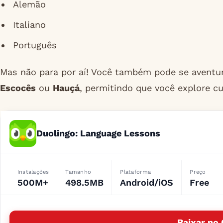
Alemão
Italiano
Português
Mas não para por aí! Você também pode se aven
Escocês
ou
Hauçá
, permitindo que você explore cu
Duolingo: Language Lessons
Instalações
Tamanho
Plataforma
Preço
500M+
498.5MB
Android/iOS
Free
Baixar no 