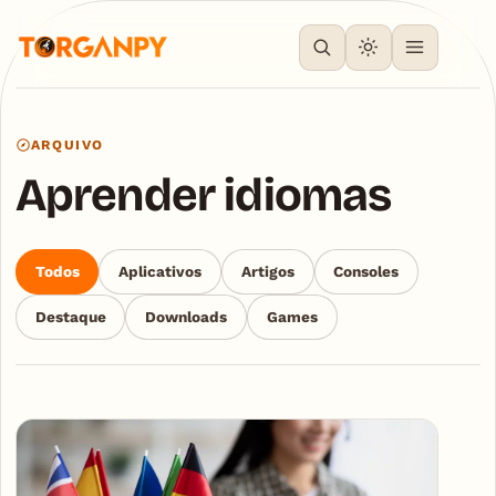
ARQUIVO
Aprender idiomas
Todos
Aplicativos
Artigos
Consoles
Destaque
Downloads
Games
Articles