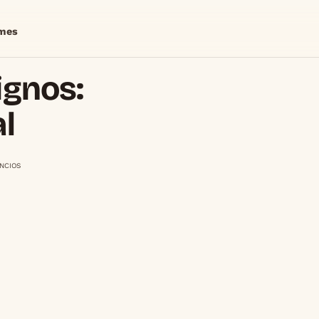
mes
ignos:
l
NCIOS