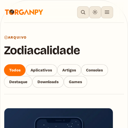
ARQUIVO
Zodiacalidade
Todos
Aplicativos
Artigos
Consoles
Destaque
Downloads
Games
Articles