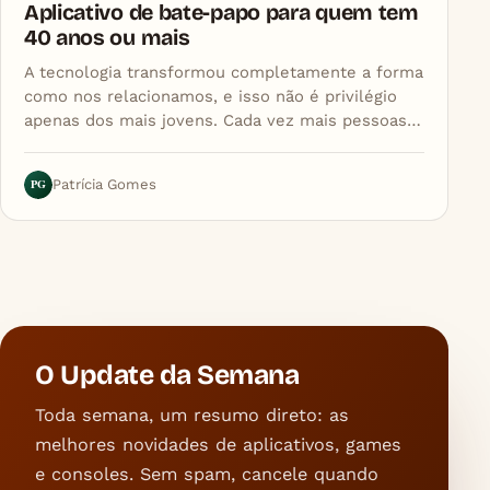
Aplicativo de bate-papo para quem tem
40 anos ou mais
A tecnologia transformou completamente a forma
como nos relacionamos, e isso não é privilégio
apenas dos mais jovens. Cada vez mais pessoas…
PG
Patrícia Gomes
O Update da Semana
Toda semana, um resumo direto: as
melhores novidades de aplicativos, games
e consoles. Sem spam, cancele quando