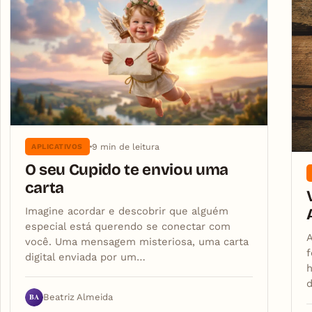
9 min de leitura
APLICATIVOS
O seu Cupido te enviou uma
carta
Imagine acordar e descobrir que alguém
especial está querendo se conectar com
você. Uma mensagem misteriosa, uma carta
f
digital enviada por um…
BA
Beatriz Almeida