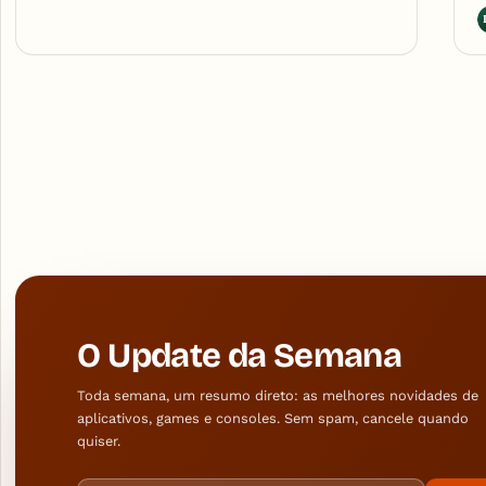
O Update da Semana
Toda semana, um resumo direto: as melhores novidades de
aplicativos, games e consoles. Sem spam, cancele quando
quiser.