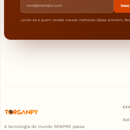
Endereço de e-mail
Insc
Junte-se a quem recebe nossas melhores ideias primeiro. Re
EX
Apl
A tecnologia do mundo SEMPRE passa