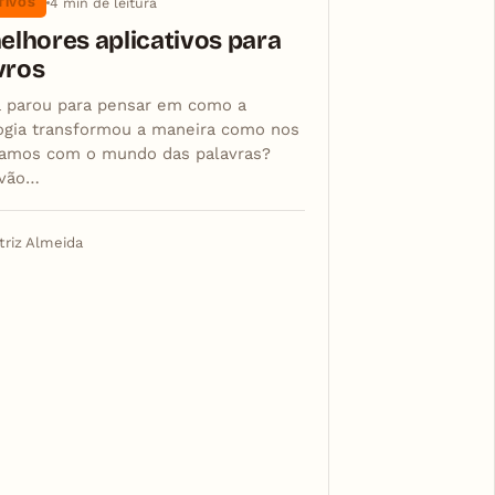
4 min de leitura
TIVOS
elhores aplicativos para
ivros
á parou para pensar em como a
ogia transformou a maneira como nos
amos com o mundo das palavras?
 vão…
triz Almeida