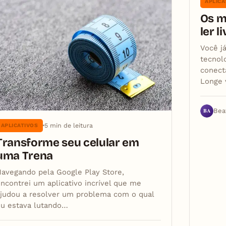
APLICA
Os m
ler l
Você j
tecnol
conect
Longe
BA
Bea
5 min de leitura
APLICATIVOS
Transforme seu celular em
uma Trena
avegando pela Google Play Store,
ncontrei um aplicativo incrível que me
judou a resolver um problema com o qual
eu estava lutando…