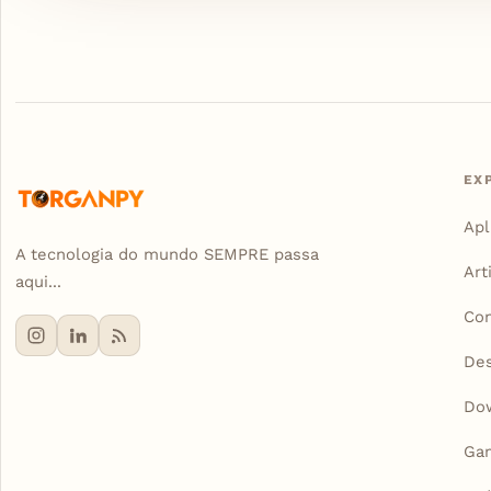
EX
Apl
A tecnologia do mundo SEMPRE passa
Art
aqui...
Con
De
Do
Ga