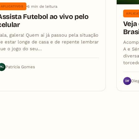
6 min de leitura
APLICATIVOS
APLICA
Assista Futebol ao vivo pelo
Veja
celular
Brasi
ala, galera! Quem aí já passou pela situação
e estar longe de casa e de repente lembrar
Acompa
que o jogo do seu…
A e Sé
diversa
torced
PG
Patrícia Gomes
DF
Die