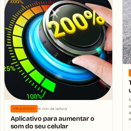
N
e
6 min de leitura
APLICATIVOS
a
Aplicativo para aumentar o
som do seu celular