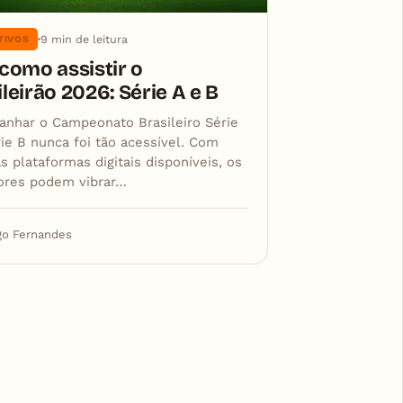
9 min de leitura
TIVOS
 como assistir o
leirão 2026: Série A e B
nhar o Campeonato Brasileiro Série
rie B nunca foi tão acessível. Com
s plataformas digitais disponíveis, os
ores podem vibrar…
go Fernandes