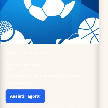
TODOS OS JOGOS AO VIVO!
Futebol Ao Vivo!
Não perca mais nenhum jogo do seu
time favorito.
Assistir agora!
Você será redirecionado para outro site.