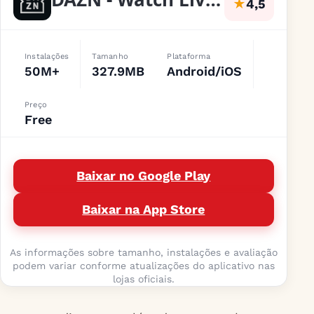
★
4,5
Instalações
Tamanho
Plataforma
50M+
327.9MB
Android/iOS
Preço
Free
Baixar no Google Play
Baixar na App Store
As informações sobre tamanho, instalações e avaliação
podem variar conforme atualizações do aplicativo nas
lojas oficiais.